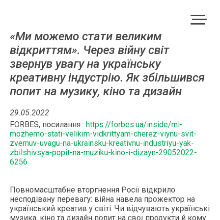
«Ми можемо стати великим
відкриттям». Через війну світ
звернув увагу на українську
креативну індустрію. Як збільшився
попит на музику, кіно та дизайн
29.05.2022
FORBES, посилання :
https://forbes.ua/inside/mi-
mozhemo-stati-velikim-vidkrittyam-cherez-viynu-svit-
zvernuv-uvagu-na-ukrainsku-kreativnu-industriyu-yak-
zbilshivsya-popit-na-muziku-kino-i-dizayn-29052022-
6256
Повномасштабне вторгнення Росії відкрило
несподівану перевагу: війна навела прожектор на
український креатив у світі. Чи відчувають українські
музика, кіно та дизайн попит на свої продукти й кому