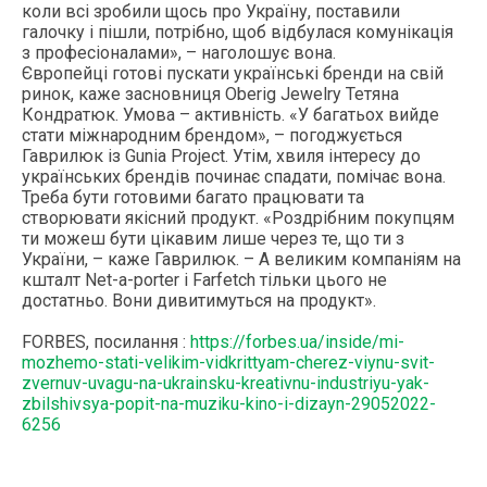
коли всі зробили щось про Україну, поставили
галочку і пішли, потрібно, щоб відбулася комунікація
з професіоналами», – наголошує вона.
Європейці готові пускати українські бренди на свій
ринок, каже засновниця Oberig Jewelry Тетяна
Кондратюк. Умова – активність. «У багатьох вийде
стати міжнародним брендом», – погоджується
Гаврилюк із Gunia Project. Утім, хвиля інтересу до
українських брендів починає спадати, помічає вона.
Треба бути готовими багато працювати та
створювати якісний продукт. «Роздрібним покупцям
ти можеш бути цікавим лише через те, що ти з
України, – каже Гаврилюк. – А великим компаніям на
кшталт Net-a-porter і Farfetch тільки цього не
достатньо. Вони дивитимуться на продукт».
FORBES, посилання :
https://forbes.ua/inside/mi-
mozhemo-stati-velikim-vidkrittyam-cherez-viynu-svit-
zvernuv-uvagu-na-ukrainsku-kreativnu-industriyu-yak-
zbilshivsya-popit-na-muziku-kino-i-dizayn-29052022-
6256