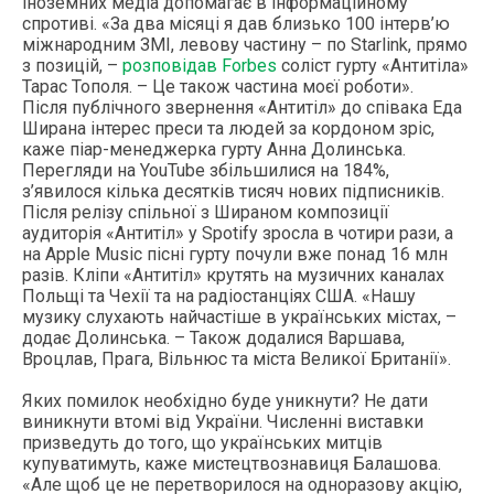
іноземних медіа допомагає в інформаційному
спротиві. «За два місяці я дав близько 100 інтерв’ю
міжнародним ЗМІ, левову частину – по Starlink, прямо
з позицій, –
розповідав Forbes
соліст гурту «Антитіла»
Тарас Тополя. – Це також частина моєї роботи».
Після публічного звернення «Антитіл» до співака Еда
Ширана інтерес преси та людей за кордоном зріс,
каже піар-менеджерка гурту Анна Долинська.
Перегляди на YouTube збільшилися на 184%,
з’явилося кілька десятків тисяч нових підписників.
Після релізу спільної з Шираном композиції
аудиторія «Антитіл» у Spotify зросла в чотири рази, а
на Apple Music пісні гурту почули вже понад 16 млн
разів. Кліпи «Антитіл» крутять на музичних каналах
Польщі та Чехії та на радіостанціях США. «Нашу
музику слухають найчастіше в українських містах, –
додає Долинська. – Також додалися Варшава,
Вроцлав, Прага, Вільнюс та міста Великої Британії».
Яких помилок необхідно буде уникнути? Не дати
виникнути втомі від України. Численні виставки
призведуть до того, що українських митців
купуватимуть, каже мистецтвознавиця Балашова.
«Але щоб це не перетворилося на одноразову акцію,