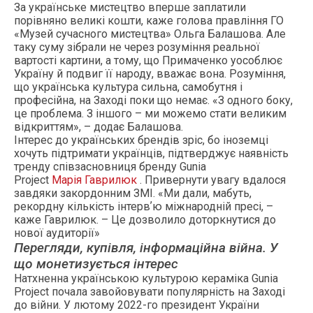
За українське мистецтво вперше заплатили
порівняно великі кошти, каже голова правління ГО
«Музей сучасного мистецтва» Ольга Балашова. Але
таку суму зібрали не через розуміння реальної
вартості картини, а тому, що Примаченко уособлює
Україну й подвиг її народу, вважає вона. Розуміння,
що українська культура сильна, самобутня і
професійна, на Заході поки що немає. «З одного боку,
це проблема. З іншого – ми можемо стати великим
відкриттям», – додає Балашова.
Інтерес до українських брендів зріс, бо іноземці
хочуть підтримати українців, підтверджує наявність
тренду співзасновниця бренду Gunia
Project
Марія Гаврилюк
. Привернути увагу вдалося
завдяки закордонним ЗМІ. «Ми дали, мабуть,
рекордну кількість інтервʼю міжнародній пресі, –
каже Гаврилюк. – Це дозволило доторкнутися до
нової аудиторії»
Перегляди, купівля, інформаційна війна. У
що монетизується інтерес
Натхненна українською культурою кераміка Gunia
Project почала завойовувати популярність на Заході
до війни. У лютому 2022-го президент України