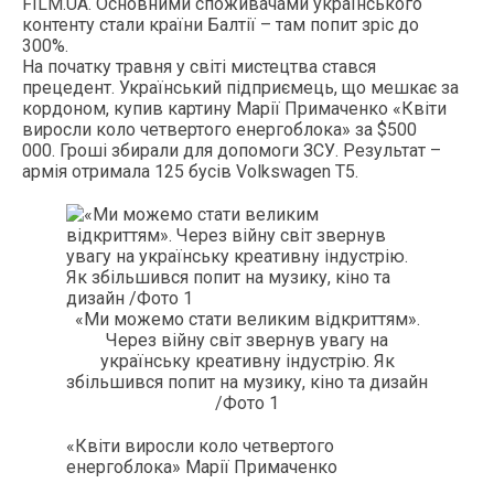
FILM.UA. Основними споживачами українського
контенту стали країни Балтії – там попит зріс до
300%.
На початку травня у світі мистецтва стався
прецедент. Український підприємець, що мешкає за
кордоном, купив картину Марії Примаченко «Квіти
виросли коло четвертого енергоблока» за $500
000. Гроші збирали для допомоги ЗСУ. Результат –
армія отримала 125 бусів Volkswagen T5.
«Ми можемо стати великим відкриттям».
Через війну світ звернув увагу на
українську креативну індустрію. Як
збільшився попит на музику, кіно та дизайн
/Фото 1
«Квіти виросли коло четвертого
енергоблока» Марії Примаченко