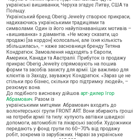
українські вишиванки, Черуха згадує Литву, США та
Польщу.
Український бренд Oberig Jewelry створює прикраси,
надихаючись українськими традиціями та
символами. Один із його найупізнаваніших мотивів –
«вишиванка» з діамантів. «Не можу сказати, що
продажі [за кордон] колосальні, але їхня кількість
збільшилась», – каже засновниця бренду Тетяна
Кондратюк. Замовлення надходять з Європи,
Америки, Канади та Австралії. Прибуток із продажу
прикрас Oberig Jewelry спрямовують на пошив
форми та засобів захисту для армії. Це важливо для
клієнтів із Заходу, зауважує Кондратюк. «Зараз це не
стільки про бізнес, скільки про підтримку людей», –
резюмує вона.
До подібного висновку дійшов
арт-дилер Ігор
Абрамович
. Разом із
українськими
митцями
Абрамович входить до
волонтерської групи FRONT ART. Вони збирають гроші
на потреби армії та тилу: купують автівки швидкої
допомоги, автомобілі та лікарські засоби. Художники
передають у фонд групи по 60–70% від продажу
робіт, зокрема із зарубіжних. Наразі за українське