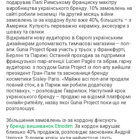
подарував Папі Римському Франциску макітру
виробництва українського бренду. 10% замовлень на
сайті робили іноземці. На другий місяць війни
замовлень із-за кордону було вже 40%, більшість – з
Америки. Купують переважно кераміку, аксесуари з
шовку та свічки.
Відкривати нову аудиторію в Європі українським
дизайнерам допомагають тимчасові магазини – поп-
апи. Gunia Project брав участь у трьох: у Франкфурті,
Берліні та Парижі. Останній проходив за підтримки
французької піар-агенції Lucien Pagès та зібрав гарну
аудиторію: з посудом Gunia Project із поп-апу вийшли
президент Гран-Пале та засновниця бренду
косметики Sisley-Paris. «Майже всі поп-апи продали
повний сток, а в Париж ми робили додаткову
поставку», – розповідає Гаврилюк. Наступний крок
українського бренду – продажі на відомій платформі
онлайн-ритейлу, назву якої Gunia Project поки що не
розголошує.
Збільшення замовлень із-за кордону фіксують
у
бренді вишиванок Etnodim
. За кордон вирушає
близько 40% продажів, розповідає засновник Андрій
Черуха. З-поміж країн, куди найчастіше їдуть