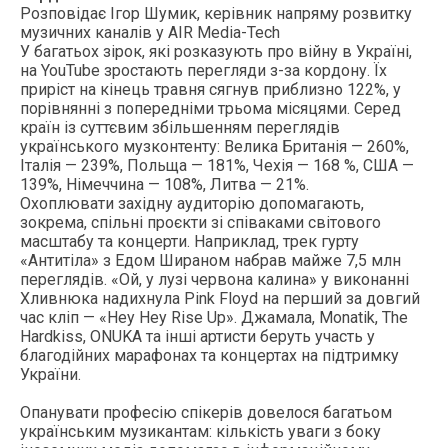
Розповідає Ігор Шумик, керівник напряму розвитку
музичних каналів у AIR Media-Tech
У багатьох зірок, які розказують про війну в Україні,
на YouTube зростають перегляди з-за кордону. Їх
приріст на кінець травня сягнув приблизно 122%, у
порівнянні з попередніми трьома місяцями. Серед
країн із суттєвим збільшенням переглядів
українського музконтенту: Велика Британія — 260%,
Італія — 239%, Польща — 181%, Чехія — 168 %, США —
139%, Німеччина — 108%, Литва — 21%.
Охоплювати західну аудиторію допомагають,
зокрема, спільні проєкти зі співаками світового
масштабу та концерти. Наприклад, трек гурту
«Антитіла» з Едом Шираном набрав майже 7,5 млн
переглядів. «Ой, у лузі червона калина» у виконанні
Хливнюка надихнула Pink Floyd на перший за довгий
час кліп — «Hey Hey Rise Up». Джамала, Monatik, The
Hardkiss, ONUKA та інші артисти беруть участь у
благодійних марафонах та концертах на підтримку
України.
Опанувати професію спікерів довелося багатьом
українським музикантам: кількість уваги з боку