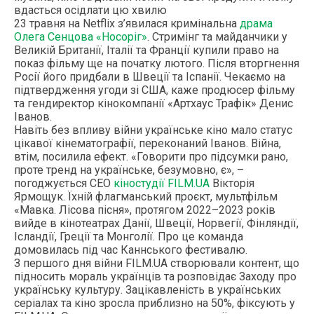
вдасться осідлати цю хвилю
23 травня на Netflix з’явилася кримінальна
драма
Олега Сенцова «Носоріг»
. Стримінг та майданчики у
Великій Британії, Італії та Франції купили право на
показ фільму ще на початку лютого. Після вторгнення
Росії його придбали в Швеції та Іспанії. Чекаємо на
підтвердження угоди зі США, каже продюсер фільму
та гендиректор кінокомпанії «Артхаус Трафік» Денис
Іванов.
Навіть без впливу війни українське кіно мало статус
цікавої кінематографії, переконаний Іванов. Війна,
втім, посилила ефект. «Говорити про підсумки рано,
проте тренд на українське, безумовно, є», –
погоджується СЕО
кіностудії FILM.UA
Вікторія
Ярмощук. Їхній флагманський проєкт, мультфільм
«Мавка. Лісова пісня», протягом 2022–2023 років
вийде в кінотеатрах Данії, Швеції, Норвегії, Фінляндії,
Ісландії, Греції та Монголії. Про це команда
домовилась під час Каннського фестивалю.
З першого дня війни FILM.UA створювали контент, що
підносить мораль українців та розповідає Заходу про
українську культуру. Зацікавленість в українських
серіалах та кіно зросла приблизно на 50%, фіксують у