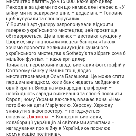
мистецтво платять до €15 000, каже арт-дилер.
Рекордів за цінами поки що немає, але інтерес є. «У
війну ми не задираємо ціни, – додає він. – Головне,
щоб купували та спонсорували».
У Британії арт-дилеру запропонували відкрити
галерею українського мистецтва; цей проєкт ще
обговорюється. Ще в планах – виставка-аукціон у
Цюриху, яку ініціювали місцеві банкіри. «Також
хочемо провести великий аукціон сучасного
українського мистецтва з Sotheby’s та зібрати хоча б
мільйон фунтів», – каже арт-дилер.
Тривають перемовини щодо виставки фотографій у
Світовому банку у Вашингтоні, додає
мистецтвознавиця Ольга Балашова. Це може стати
першим випадком, коли банк надасть майданчик
одній країні. Вихід на міжнародні платформи –
необхідність заради виживання та спосіб пояснити
Європі, чому Україна важлива, вважає вона. «Нам
потрібно не дати Маріуполю, Херсону, Харкову
зникнути з інфопростору, – погоджується
співачка
Джамала
. – Концерти, виставки,
колаборації українців зі світовими артистами –
нагадування про війну в Україні, яке посилює
комунікацію політиків».