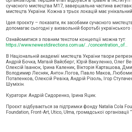
організаторів: перший етап відбувся в травні в Інституті
сучасного мистецтва М17, завершальна частина виставко
мистецтв України. Кожна з трьох локацій має унікальний
Ідея проєкту – показати, як засобами сучасного мистецтв
допомагає сьогодні у визвольній боротьбі українського н
Ознайомитися з повним текстом концепції можна тут:
https://www.newestdirections.com.ua/.../concentration_of...
В Національній академії мистецтв України твори репрез
Андрій Бочка, Матвій Вайсберг, Юрій Вакуленко, Олег Ве
Олексій Іванюк, Ірина Каленик, Вікторія Карташова, Дм
Володимир Лесняк, Антон Логов, Павло Маков, Любомир 
Потапенков, Олексій Ревіка, Андрій Різоль, Ігор Ступа
Шуміхін.
Куратори: Андрій Сидоренко, Ірина Яцик.
Проєкт відбувається за підтримки фонду Natalia Cola Foun
Foundation, Front-Art, Utico, Ulma, громадської організаці